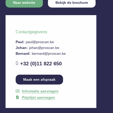
Naar website
Bekijk de brochure
Contactgegevens
Paul:
paul@proscan.be
Johan:
johan@proscan.be
Bernard:
bernard@proscan.be
+32 (0)11 822 650
Maak een afspraak
Informatie aanvragen
Prijslijst aanvragen