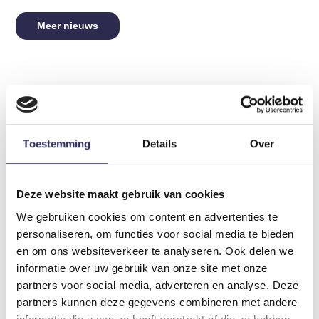
Meer nieuws
Toestemming
Details
Over
Voornaam
*
Deze website maakt gebruik van cookies
Achternaam
*
We gebruiken cookies om content en advertenties te
personaliseren, om functies voor social media te bieden
en om ons websiteverkeer te analyseren. Ook delen we
Elos Accurate ScanBody22: back & better
informatie over uw gebruik van onze site met onze
Telefoon
*
partners voor social media, adverteren en analyse. Deze
De ScanBody22 is klaar voor zijn definitieve lancering.
partners kunnen deze gegevens combineren met andere
Het team van Elos Accurate ging met de praktijkfeedback